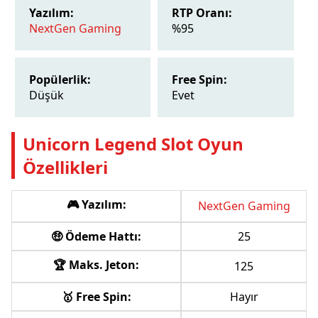
Yazılım:
RTP Oranı:
NextGen Gaming
%95
Popülerlik:
Free Spin:
Düşük
Evet
Unicorn Legend Slot Oyun
Özellikleri
🎮 Yazılım:
NextGen Gaming
🤑 Ödeme Hattı:
25
🏆 Maks. Jeton:
125
🥇 Free Spin:
Hayır