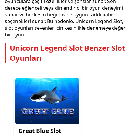
oyunculara çeşitli özellikler ve şanslar sunar. Son
derece eğlenceli veya dinlendirici bir oyun deneyimi
sunar ve herkesin beğenisine uygun farklı bahis
seçenekleri sunar. Bu nedenle, Unicorn Legend Slot,
slot oyunları sevenler için kesinlikle denemeye değer
bir oyun.
Unicorn Legend Slot Benzer Slot
Oyunları
Great Blue Slot