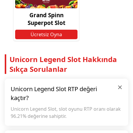
Grand Spinn
Superpot Slot
Ücretsiz Oyna
Unicorn Legend Slot Hakkında
Sıkça Sorulanlar
Unicorn Legend Slot RTP değeri
kaçtır?
Unicorn Legend Slot, slot oyunu RTP oranı olarak
96.21% değerine sahiptir.