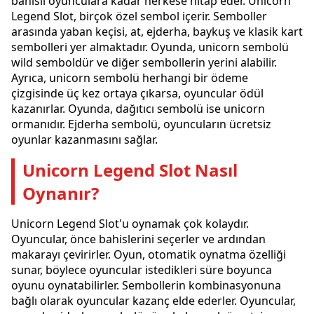
bahisli oyunculara kadar herkese hitap eder. Unicorn
Legend Slot, birçok özel sembol içerir. Semboller
arasında yaban keçisi, at, ejderha, baykuş ve klasik kart
sembolleri yer almaktadır. Oyunda, unicorn sembolü
wild semboldür ve diğer sembollerin yerini alabilir.
Ayrıca, unicorn sembolü herhangi bir ödeme
çizgisinde üç kez ortaya çıkarsa, oyuncular ödül
kazanırlar. Oyunda, dağıtıcı sembolü ise unicorn
ormanıdır. Ejderha sembolü, oyuncuların ücretsiz
oyunlar kazanmasını sağlar.
Unicorn Legend Slot Nasıl
Oynanır?
Unicorn Legend Slot'u oynamak çok kolaydır.
Oyuncular, önce bahislerini seçerler ve ardından
makarayı çevirirler. Oyun, otomatik oynatma özelliği
sunar, böylece oyuncular istedikleri süre boyunca
oyunu oynatabilirler. Sembollerin kombinasyonuna
bağlı olarak oyuncular kazanç elde ederler. Oyuncular,