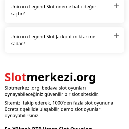
Unicorn Legend Slot ödeme hattı değeri
kaçtır?
Unicorn Legend Slot Jackpot miktarı ne
kadar?
Slot
merkezi.org
Slotmerkezi.org, bedava slot oyunları
oynayabileceğiniz güvenilir bir slot sitesidir.
Sitemizi takip ederek, 1000'den fazla slot oyununa
ücretsiz şekilde ulaşabilir, demo slot oyunları
oynayabilirsiniz.
En Yüksek RTP Veren Slot Oyunları