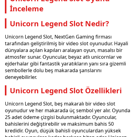
İnceleme
Unicorn Legend Slot Nedir?
Unicorn Legend Slot, NextGen Gaming firması
tarafından geliştirilmiş bir video slot oyunudur. Hayali
dünyalara açılan kapıları aralayan oyun, masalsı bir
atmosfer sunar. Oyuncular, beyaz atlı unicornlar ve
ejderhalar gibi fantastik yaratıkların yanı sıra gizemli
sembollerle dolu beş makarada şanslarını
deneyebilirler.
Unicorn Legend Slot Özellikleri
Unicorn Legend Slot, beş makaralı bir video slot
oyunudur ve her makarada üç sembol yer alır. Oyunda
25 adet ödeme çizgisi bulunmaktadır. Oyuncular,
bahislerini değiştirebilir ve maksimum bahis 50
kredidir. Oyun, düşük bahisli oyunculardan yüksek