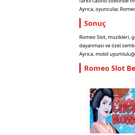
farklı casino sitesinde m
Ayrıca, oyuncular, Romeo 
Sonuç
Romeo Slot, müzikleri, gr
dayanması ve özel semboll
Ayrıca, mobil uyumluluğu
Romeo Slot Be