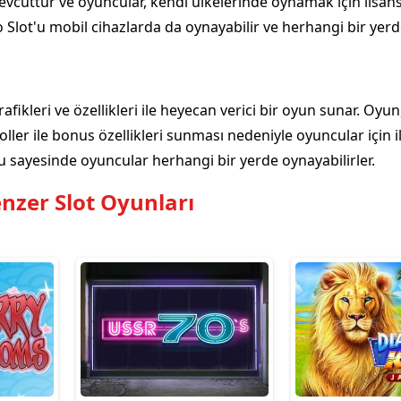
evcuttur ve oyuncular, kendi ülkelerinde oynamak için lisanslı
Slot'u mobil cihazlarda da oynayabilir ve herhangi bir yerde
afikleri ve özellikleri ile heyecan verici bir oyun sunar. Oyu
er ile bonus özellikleri sunması nedeniyle oyuncular için ilg
 sayesinde oyuncular herhangi bir yerde oynayabilirler.
nzer Slot Oyunları