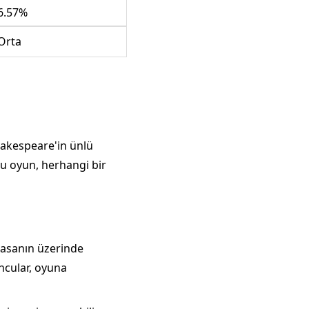
6.57%
Orta
hakespeare'in ünlü
Bu oyun, herhangi bir
 masanın üzerinde
ncular, oyuna