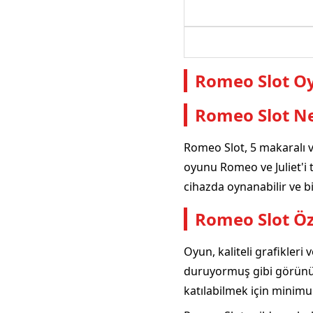
Romeo Slot O
Romeo Slot Ne
Romeo Slot, 5 makaralı v
oyunu Romeo ve Juliet'i 
cihazda oynanabilir ve bi
Romeo Slot Öze
Oyun, kaliteli grafikleri
duruyormuş gibi görünür
katılabilmek için minimu