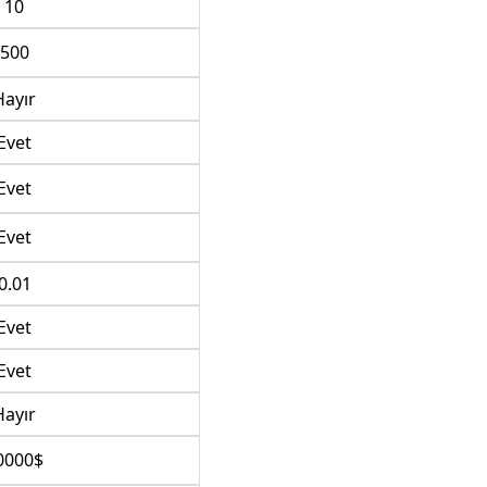
10
500
Hayır
Evet
Evet
Evet
0.01
Evet
Evet
Hayır
0000$