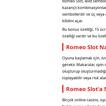
Romeo Slot, wild sembolü
kazançlı kombinasyonlar o
sembollerdir ve üç veya
kilidini açar.
Bu bonus özelliği, 15 ücr
özelliği vardır ve bu öze
Romeo Slot Na
Oyuna başlamak için, ön
gerekir. Makaralar, spi
oluşturup oluşturmadığın
toplayabilir veya risk ala
Romeo Slot'a 
Birçok online casino, oy