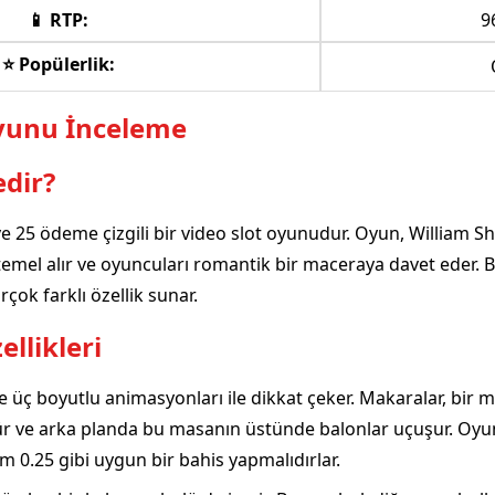
📱 RTP:
9
⭐️ Popülerlik:
yunu İnceleme
dir?
e 25 ödeme çizgili bir video slot oyunudur. Oyun, William S
temel alır ve oyuncuları romantik bir maceraya davet eder. 
rçok farklı özellik sunar.
llikleri
 ve üç boyutlu animasyonları ile dikkat çeker. Makaralar, bir
 ve arka planda bu masanın üstünde balonlar uçuşur. Oyu
m 0.25 gibi uygun bir bahis yapmalıdırlar.