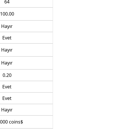
64
100.00
Hayır
Evet
Hayır
Hayır
0.20
Evet
Evet
Hayır
,000 coins$