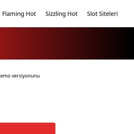
Flaming Hot
Sizzling Hot
Slot Siteleri
emo versiyonunu