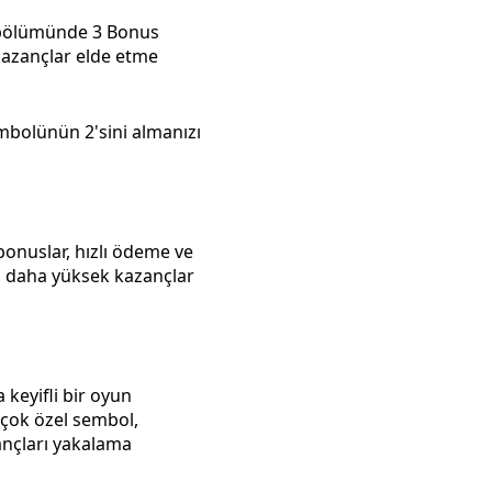
 bölümünde 3 Bonus
kazançlar elde etme
mbolünün 2'sini almanızı
bonuslar, hızlı ödeme ve
ara daha yüksek kazançlar
 keyifli bir oyun
çok özel sembol,
ançları yakalama