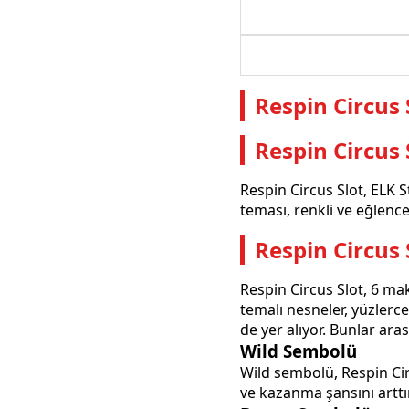
Respin Circus
Respin Circus
Respin Circus Slot, ELK S
teması, renkli ve eğlence
Respin Circus
Respin Circus Slot, 6 ma
temalı nesneler, yüzlerce
de yer alıyor. Bunlar ar
Wild Sembolü
Wild sembolü, Respin Ci
ve kazanma şansını arttı