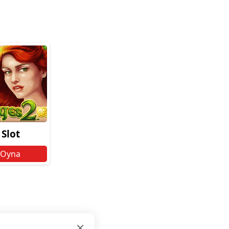
 Slot
 Oyna