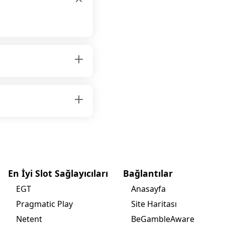
En İyi Slot Sağlayıcıları
Bağlantılar
EGT
Anasayfa
Pragmatic Play
Site Haritası
Netent
BeGambleAware