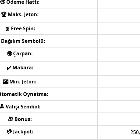
🤑 Ödeme Hattı:
🏆 Maks. Jeton:
🥇 Free Spin:
 Dağılım Sembolü:
🌍 Çarpan:
✔️ Makara:
🎰 Min. Jeton:
Otomatik Oynatma:
🔝 Vahşi Sembol:
🎁 Bonus:
💳 Jackpot:
250