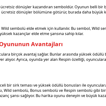
ücretsiz dönüşler kazandıran semboldür. Oyunun belli bir
i ücretsiz dönüşler bölümüne götürür, burada daha büyük 
ild sembolü elde etmek için kullanılır. Bu sembol, Wild se
a yüksek kazançlar elde etme şansına sahip kılar.
 Oyununun Avantajları
culara birçok avantaj sağlar. Bunlar arasında yüksek ödüllü 
 yer alıyor. Ayrıca, oyunda yer alan Respin özelliği, oyuncul
celi bir sirk teması ve yüksek ödüllü bonusları ile oyunculara
ı, Wild sembolü, Bonus sembolü ve Respin sembolü gibi bir
azanç şansı sağlıyor. Bu harika oyunu deneyin ve büyük kaz