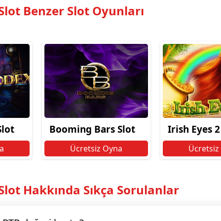
Slot Benzer Slot Oyunları
lot
Booming Bars Slot
Irish Eyes 2
na
Ücretsiz Oyna
Ücretsiz
 Slot Hakkında Sıkça Sorulanlar