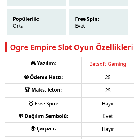
Popülerlik:
Free Spin:
Orta
Evet
Ogre Empire Slot Oyun Özellikleri
🎮 Yazılım:
Betsoft Gaming
🤑 Ödeme Hattı:
25
🏆 Maks. Jeton:
25
🥇 Free Spin:
Hayır
💸 Dağılım Sembolü:
Evet
🌍 Çarpan:
Hayır