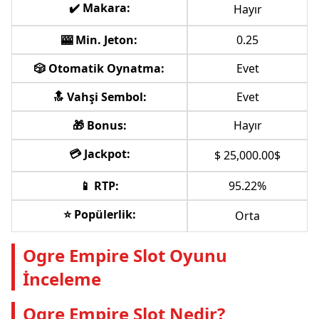
✔️ Makara:
Hayır
🎰 Min. Jeton:
0.25
🎲 Otomatik Oynatma:
Evet
🔝 Vahşi Sembol:
Evet
🎁 Bonus:
Hayır
💳 Jackpot:
$ 25,000.00$
📱 RTP:
95.22%
⭐️ Popülerlik:
Orta
Ogre Empire Slot Oyunu
İnceleme
Ogre Empire Slot Nedir?