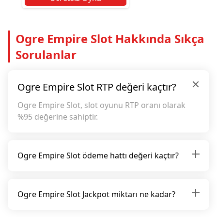
Ogre Empire Slot Hakkında Sıkça
Sorulanlar
Ogre Empire Slot RTP değeri kaçtır?
Ogre Empire Slot, slot oyunu RTP oranı olarak
%95 değerine sahiptir.
Ogre Empire Slot ödeme hattı değeri kaçtır?
Ogre Empire Slot Jackpot miktarı ne kadar?