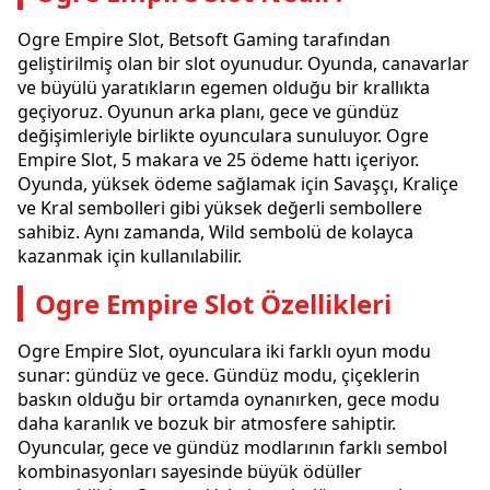
Ogre Empire Slot, Betsoft Gaming tarafından
geliştirilmiş olan bir slot oyunudur. Oyunda, canavarlar
ve büyülü yaratıkların egemen olduğu bir krallıkta
geçiyoruz. Oyunun arka planı, gece ve gündüz
değişimleriyle birlikte oyunculara sunuluyor. Ogre
Empire Slot, 5 makara ve 25 ödeme hattı içeriyor.
Oyunda, yüksek ödeme sağlamak için Savaşçı, Kraliçe
ve Kral sembolleri gibi yüksek değerli sembollere
sahibiz. Aynı zamanda, Wild sembolü de kolayca
kazanmak için kullanılabilir.
Ogre Empire Slot Özellikleri
Ogre Empire Slot, oyunculara iki farklı oyun modu
sunar: gündüz ve gece. Gündüz modu, çiçeklerin
baskın olduğu bir ortamda oynanırken, gece modu
daha karanlık ve bozuk bir atmosfere sahiptir.
Oyuncular, gece ve gündüz modlarının farklı sembol
kombinasyonları sayesinde büyük ödüller