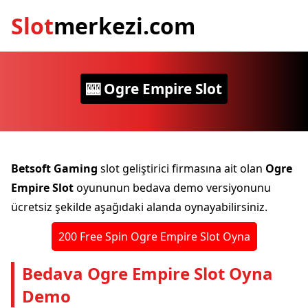
Slot
merkezi.com
🎰 Ogre Empire Slot
Betsoft Gaming
slot geliştirici firmasına ait olan
Ogre
Empire Slot
oyununun bedava demo versiyonunu
ücretsiz şekilde aşağıdaki alanda oynayabilirsiniz.
200 Free Spin Ogre Empire Slot Oyna
Bedava Ogre Empire Slot Oyna
Demo