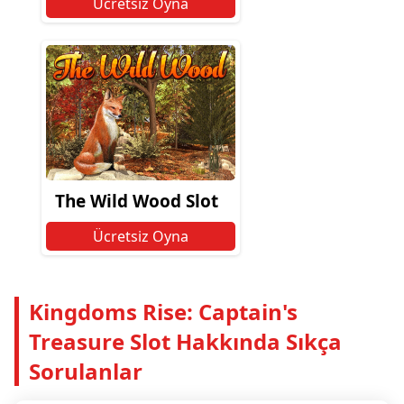
Ücretsiz Oyna
The Wild Wood Slot
Ücretsiz Oyna
Kingdoms Rise: Captain's
Treasure Slot Hakkında Sıkça
Sorulanlar