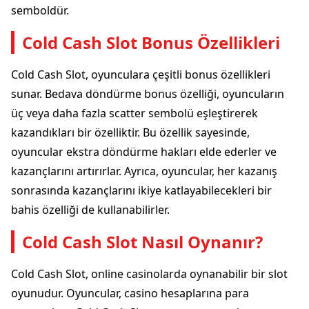
semboldür.
Cold Cash Slot Bonus Özellikleri
Cold Cash Slot, oyunculara çeşitli bonus özellikleri
sunar. Bedava döndürme bonus özelliği, oyuncuların
üç veya daha fazla scatter sembolü eşleştirerek
kazandıkları bir özelliktir. Bu özellik sayesinde,
oyuncular ekstra döndürme hakları elde ederler ve
kazançlarını artırırlar. Ayrıca, oyuncular, her kazanış
sonrasında kazançlarını ikiye katlayabilecekleri bir
bahis özelliği de kullanabilirler.
Cold Cash Slot Nasıl Oynanır?
Cold Cash Slot, online casinolarda oynanabilir bir slot
oyunudur. Oyuncular, casino hesaplarına para