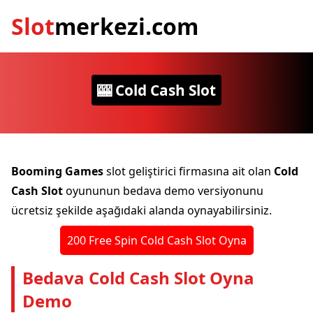
Slot
merkezi.com
🎰 Cold Cash Slot
Booming Games
slot geliştirici firmasına ait olan
Cold
Cash Slot
oyununun bedava demo versiyonunu
ücretsiz şekilde aşağıdaki alanda oynayabilirsiniz.
200 Free Spin Cold Cash Slot Oyna
Bedava Cold Cash Slot Oyna
Demo