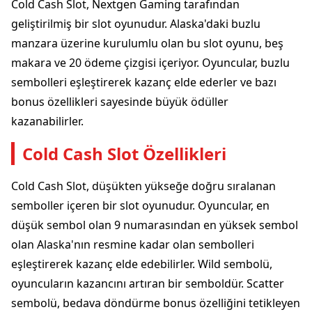
Cold Cash Slot, Nextgen Gaming tarafından
geliştirilmiş bir slot oyunudur. Alaska'daki buzlu
manzara üzerine kurulumlu olan bu slot oyunu, beş
makara ve 20 ödeme çizgisi içeriyor. Oyuncular, buzlu
sembolleri eşleştirerek kazanç elde ederler ve bazı
bonus özellikleri sayesinde büyük ödüller
kazanabilirler.
Cold Cash Slot Özellikleri
Cold Cash Slot, düşükten yükseğe doğru sıralanan
semboller içeren bir slot oyunudur. Oyuncular, en
düşük sembol olan 9 numarasından en yüksek sembol
olan Alaska'nın resmine kadar olan sembolleri
eşleştirerek kazanç elde edebilirler. Wild sembolü,
oyuncuların kazancını artıran bir semboldür. Scatter
sembolü, bedava döndürme bonus özelliğini tetikleyen