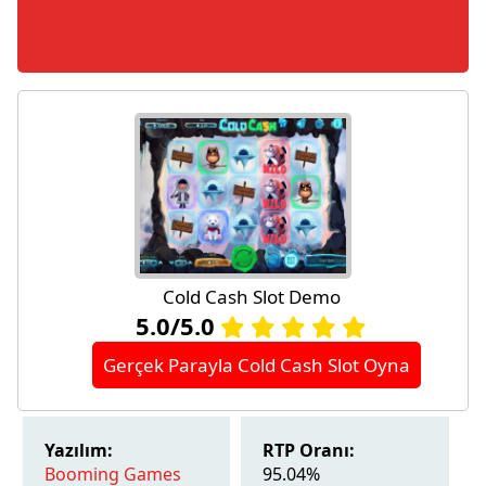
Cold Cash Slot Demo
5.0/5.0
Gerçek Parayla Cold Cash Slot Oyna
Yazılım:
RTP Oranı:
Booming Games
95.04%