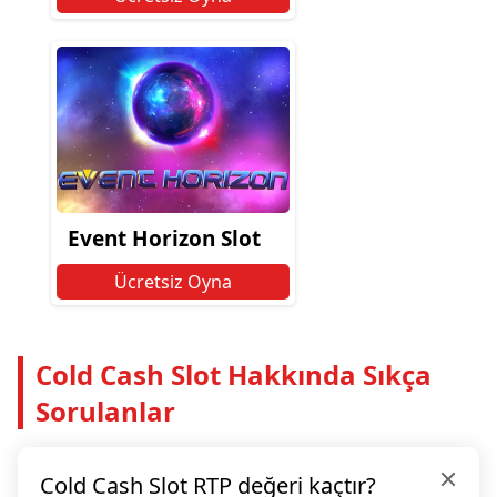
Event Horizon Slot
Ücretsiz Oyna
Cold Cash Slot Hakkında Sıkça
Sorulanlar
Cold Cash Slot RTP değeri kaçtır?