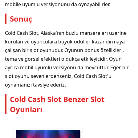
mobile uyumlu versiyonunu da oynayabilirler.
Sonuç
Cold Cash Slot, Alaska'nın buzlu manzaraları üzerine
kurulan ve oyunculara büyük ödüller kazandırmaya
çalışan bir slot oyunudur. Oyunun bonus özellikleri,
tema ve görsel efektleri oldukça etkileyicidir. Oyun
ayrıca mobil uyumlu versiyonu da mevcuttur. Eğer bir
slot oyunu sevenlerdenseniz, Cold Cash Slot'u
oynamanızı tavsiye ederiz.
Cold Cash Slot Benzer Slot
Oyunları