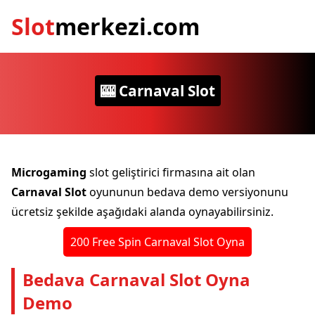
Slot
merkezi.com
🎰 Carnaval Slot
Microgaming
slot geliştirici firmasına ait olan
Carnaval Slot
oyununun bedava demo versiyonunu
ücretsiz şekilde aşağıdaki alanda oynayabilirsiniz.
200 Free Spin Carnaval Slot Oyna
Bedava Carnaval Slot Oyna
Demo