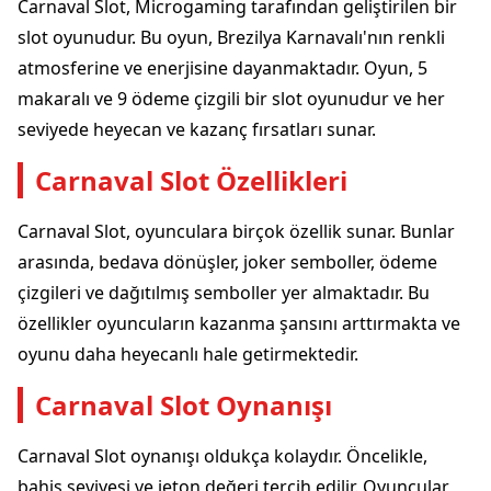
Carnaval Slot, Microgaming tarafından geliştirilen bir
slot oyunudur. Bu oyun, Brezilya Karnavalı'nın renkli
atmosferine ve enerjisine dayanmaktadır. Oyun, 5
makaralı ve 9 ödeme çizgili bir slot oyunudur ve her
seviyede heyecan ve kazanç fırsatları sunar.
Carnaval Slot Özellikleri
Carnaval Slot, oyunculara birçok özellik sunar. Bunlar
arasında, bedava dönüşler, joker semboller, ödeme
çizgileri ve dağıtılmış semboller yer almaktadır. Bu
özellikler oyuncuların kazanma şansını arttırmakta ve
oyunu daha heyecanlı hale getirmektedir.
Carnaval Slot Oynanışı
Carnaval Slot oynanışı oldukça kolaydır. Öncelikle,
bahis seviyesi ve jeton değeri tercih edilir. Oyuncular,