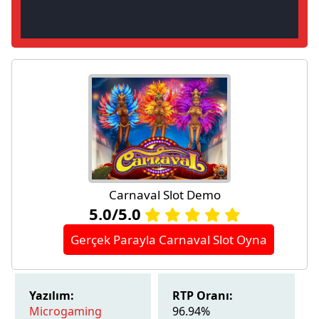
Carnaval Slot Demo
5.0/5.0
Gerçek Parayla Carnaval Slot Oyna
Yazılım:
RTP Oranı:
Microgaming
96.94%