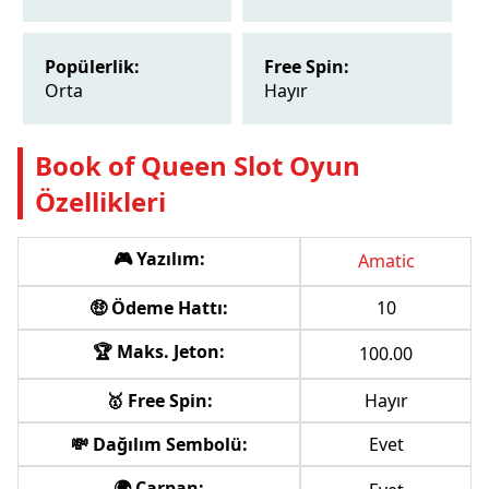
Popülerlik:
Free Spin:
Orta
Hayır
Book of Queen Slot Oyun
Özellikleri
🎮 Yazılım:
Amatic
🤑 Ödeme Hattı:
10
🏆 Maks. Jeton:
100.00
🥇 Free Spin:
Hayır
💸 Dağılım Sembolü:
Evet
🌍 Çarpan: