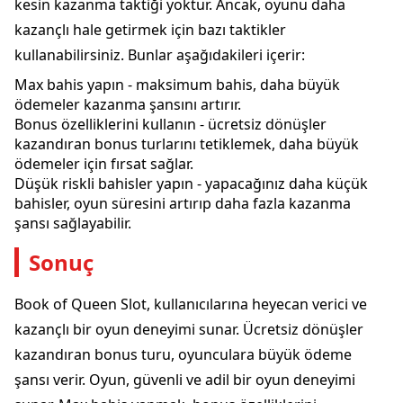
kesin kazanma taktiği yoktur. Ancak, oyunu daha
kazançlı hale getirmek için bazı taktikler
kullanabilirsiniz. Bunlar aşağıdakileri içerir:
Max bahis yapın - maksimum bahis, daha büyük
ödemeler kazanma şansını artırır.
Bonus özelliklerini kullanın - ücretsiz dönüşler
kazandıran bonus turlarını tetiklemek, daha büyük
ödemeler için fırsat sağlar.
Düşük riskli bahisler yapın - yapacağınız daha küçük
bahisler, oyun süresini artırıp daha fazla kazanma
şansı sağlayabilir.
Sonuç
Book of Queen Slot, kullanıcılarına heyecan verici ve
kazançlı bir oyun deneyimi sunar. Ücretsiz dönüşler
kazandıran bonus turu, oyunculara büyük ödeme
şansı verir. Oyun, güvenli ve adil bir oyun deneyimi