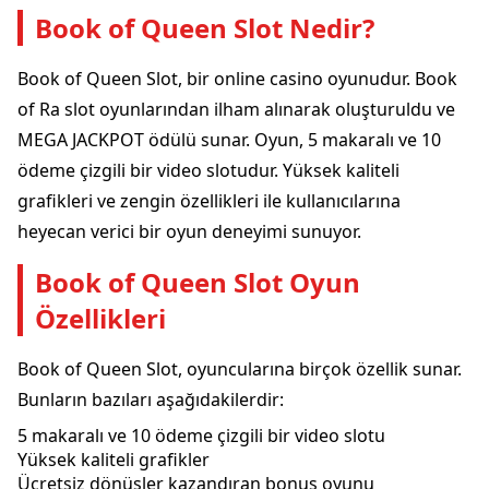
Book of Queen Slot Nedir?
Book of Queen Slot, bir online casino oyunudur. Book
of Ra slot oyunlarından ilham alınarak oluşturuldu ve
MEGA JACKPOT ödülü sunar. Oyun, 5 makaralı ve 10
ödeme çizgili bir video slotudur. Yüksek kaliteli
grafikleri ve zengin özellikleri ile kullanıcılarına
heyecan verici bir oyun deneyimi sunuyor.
Book of Queen Slot Oyun
Özellikleri
Book of Queen Slot, oyuncularına birçok özellik sunar.
Bunların bazıları aşağıdakilerdir:
5 makaralı ve 10 ödeme çizgili bir video slotu
Yüksek kaliteli grafikler
Ücretsiz dönüşler kazandıran bonus oyunu