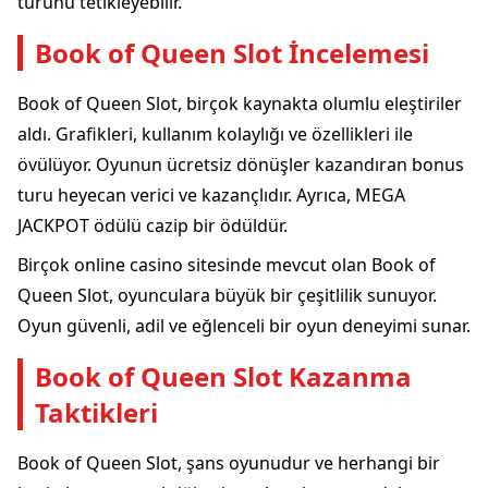
turunu tetikleyebilir.
Book of Queen Slot İncelemesi
Book of Queen Slot, birçok kaynakta olumlu eleştiriler
aldı. Grafikleri, kullanım kolaylığı ve özellikleri ile
övülüyor. Oyunun ücretsiz dönüşler kazandıran bonus
turu heyecan verici ve kazançlıdır. Ayrıca, MEGA
JACKPOT ödülü cazip bir ödüldür.
Birçok online casino sitesinde mevcut olan Book of
Queen Slot, oyunculara büyük bir çeşitlilik sunuyor.
Oyun güvenli, adil ve eğlenceli bir oyun deneyimi sunar.
Book of Queen Slot Kazanma
Taktikleri
Book of Queen Slot, şans oyunudur ve herhangi bir