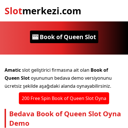
Slot
merkezi.com
🎰 Book of Queen Slot
Amatic
slot geliştirici firmasına ait olan
Book of
Queen Slot
oyununun bedava demo versiyonunu
ücretsiz şekilde aşağıdaki alanda oynayabilirsiniz.
200 Free Spin Book of Queen Slot Oyna
Bedava Book of Queen Slot Oyna
Demo