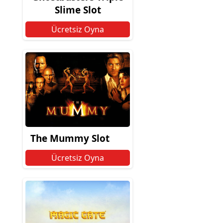
Slime Slot
Ücretsiz Oyna
The Mummy Slot
Ücretsiz Oyna