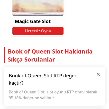
Magic Gate Slot
Ücretsiz Oyna
Book of Queen Slot Hakkında
Sıkça Sorulanlar
Book of Queen Slot RTP değeri
kaçtır?
Book of Queen Slot, slot oyunu RTP oranı olarak
95.18% değerine sahiptir.