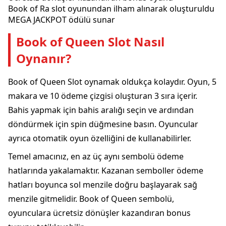
Book of Ra slot oyunundan ilham alınarak oluşturuldu
MEGA JACKPOT ödülü sunar
Book of Queen Slot Nasıl
Oynanır?
Book of Queen Slot oynamak oldukça kolaydır. Oyun, 5
makara ve 10 ödeme çizgisi oluşturan 3 sıra içerir.
Bahis yapmak için bahis aralığı seçin ve ardından
döndürmek için spin düğmesine basın. Oyuncular
ayrıca otomatik oyun özelliğini de kullanabilirler.
Temel amacınız, en az üç aynı sembolü ödeme
hatlarında yakalamaktır. Kazanan semboller ödeme
hatları boyunca sol menzile doğru başlayarak sağ
menzile gitmelidir. Book of Queen sembolü,
oyunculara ücretsiz dönüşler kazandıran bonus